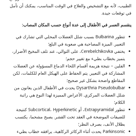
الطبيب، لأنه مع التشخيص والعلاج في الوقت المناسب، يمكنك أن تأمل
في توقعات جيدة.
ينقسم العسر في الأطفال إلى عدة أنواع حسب المكان المصاب:
تتطور Bulbarina بسبب شلل العضلات المحلي التي تشارك في
التعبير. الميزة المصاحبة هي صعوبة في البلع؛
يختفي Cerebelchikovka، على التوالي، عند تلف المخيخ الأضرار،
يتميز بخطاب بطيء مع تغيير حجم؛
الفلين – نتيجة هزيمة أقسام اللحاء الدماغ المسؤولة عن العضلات
المشاركة في التعبير. يتم الحفاظ على الهيكل العام للكلمات، لكن
المقاطع واضحة بشكل غير صحيح؛
Dysarthria Pseudobulbar يحدث في الأطفال الذين يعانون من
شلل العضلات المركزي. الأعراض المميزة لهذا النوع هي راتبة
الكلام؛
تتطور Extrapyramidal، أو Subcortical، Hyperkinetic كنتيجة
للضيفات الموضحة في العقد تحت القشر. يصبح مشحما، يكتسب
بظلال الأنف، بصرف النظر؛
Parkinsonic يحدث أثناء الركائز الركاهية، يرافقه خطاب بطيء