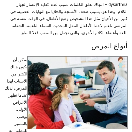
dysarthria – انتهاك نطق الكلمات بسبب عدم كفاية الإعسار لجهاز
الكلام، وهذا هو، بسبب ضعف الأنسجة والخلايا مع النهايات العصبية. في
كثير من الأحيان مثل هذا التشخيص وضع الأطفال. في الوقت نفسه في
المرضى
تلعثم
لاحظ الأطفال التنقل المحدود، السماء الناعمة، الشفاه،
اللغة وأعضاء الكلام الأخرى، والتي تجعل من الصعب فعلا النطق.
أنواع المرض
يمكن أن
يكون هناك
الكثير من
الأسباب لهذا
المرض، لذلك
عندما تظهر
الأعراض
الأولى،
يوصى
بالتنسير
للتشاور مع