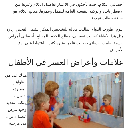
أخصائيي الكلام، حيث يأخذون في الاعتبار تفاصيل الكلام وغيرها من
الاضطرابات، والولاية النفسية العامة للطفل وعمرها. معالج الكلام هو
بطاقة خطاب فردية.
اليوم، طورت الدواء أساليب فعالة للتشخيص المبكر. يشمل الفحص زيارة
مثل هذا الأطباء كطبيب نفساني، معالج الكلام، المعالج، أخصائي أمراض
نفسية، طبيب نفساني، طبيب عاجز وغيره كثير – اعتمادا على نوع
الأمراض.
علامات وأعراض العسر في الأطفال
هناك عدد من
الظواهر
المميزة،
بفضل ما
يمكنك تحديد
وجود مرض
عندما لا يزال
في مرحلة