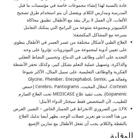
عادة بالنسبة لهذا إنشاء مجموعات خاصة في مؤسسات ما قبل
المدرسة ومدارس الكلام. ويفضل أن يتم استخدام طرق تصحيح
الألعاب، لأن العمل لا يزال ينفذ مع الأطفال. تطبيق محاكاة
الكمبيوتر ومجموعة متنوعة من البرامج التي يمكنك التعامل
بسرعة مع المشاكل المكتشفة؛
العلاج الطبي لأشكال مختلفة من عسر العسر في الأطفال ينطوي
على تعيين أدوية لمجموعة من النيوتروبات. تؤثروا على وجه
التحديد على أعلى وظائف في الدماغ، وتحسين النشاط العقلي
والذاكرة، وتسهيل عملية التعلم بشكل كبير، وكذلك تحفز الأنشطة
الفكرية والوظائف التعليمية. على سبيل المثال، الأكثر شيوعا
وفعالة هي Glycine، Pheniber، Enezephabol، Semix،
Cortexin، انحلال المخيث، Cerebro، Pantograms (حمض
Gopanenic). يجب تنفيذ علاج MEDICASE تحت العلاج الصارم
للطبيب، لأن المتخصص فقط سيختار الدواء الأمثل؛
LFK. من الضروري الانخراط في الجمباز الخاص – التعبير. الغرض
من هذا الحدث هو تعزيز عضلات الوجه. يظهر أيضا تدليك العلاج
بالنقطة والكلام. يجب أن تفعل الأطفال مع تمارين الإصبع.
الوقاية