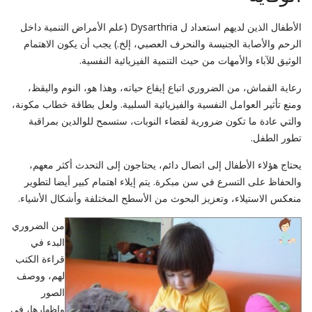
الأطفال الذين لديهم استعداد ل Dysarthria (علم الأمراض التنمية داخل
الرحم والأصابة الجنيسة والنحرف العصبي، إلخ.) يجب أن يكون الاهتمام
الوثيق للآباء والأمهات من حيث التنمية الفيزيائية النفسية.
رعاية القماش، من الضروري اتباع إيقاع حياته، وهذا هو، النوم واليقظ،
ومنع تأثير العوامل النفسية والفيزيائية السلبية. ولعل بطاقة خطاب مكونة،
والتي عادة ما تكون ضرورية لقضاء النوبات، ستسمح للوالدين بمراقبة
تطور الطفل.
يحتاج هؤلاء الأطفال إلى اتصال دائم، يحتاجون إلى التحدث أكثر معهم،
والحفاظ على التسرع في سن مبكرة. يتم إيلاء اهتمام كبير أيضا لتطوير
منعكس الاستيلاء، وتعزيز البحوث من الأسطح المختلفة وأشكال الأشياء.
من الضروري
البدء في
قراءة الكتب
لهم، ووصف
الصور
وإظهارها، في