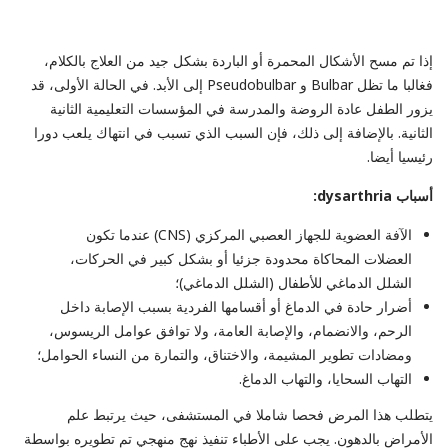
إذا تم مسح الأشكال المحمرة أو الباردة بشكل جيد من العلاج بالكلام،
فغالبا ما تظل Bulbar و Pseudobulbar إلى الأبد. في الحالة الأولى، قد
يزور الطفل عادة الروضة والمدرسة في المؤسسات التعليمية الثانية
الثانية. بالإضافة إلى ذلك، فإن السبب الذي تسبب في انتهاك يلعب دورا
رئيسيا أيضا.
أسباب dysarthria:
الآفة العضوية للجهاز العصبي المركزي (CNS) عندما تكون
العضلات المحاكاة محدودة جزئيا أو بشكل كبير في الحركات،
الشلل الدماغي للأطفال (الشلل الدماغي)؛
أضرار حادة في الدماغ أو أقسامها الفردية بسبب الإصابة داخل
الرحم، والانضمام، والإصابة العامة، ولا توافق عوامل الريسوس،
ومضادات تطوير المشيمة، والاختناق، والتمارة من النساء الحوامل؛
التهاب السحايا، والتهاب الدماغ.
يتطلب هذا المرض فحصا شاملا في المستشفى، حيث يرتبط علم
الأمراض بالدهون. يجب على الأطباء تنفيذ نهج منهجي تم تطويره بواسطة