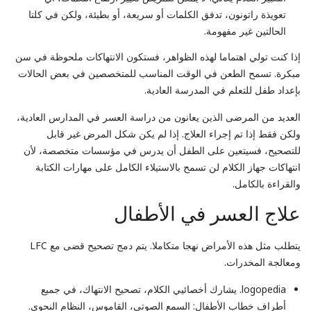
تعويذة راتونون، تدفق الكلمات أو سريعة، أو بطيئة، ولكن في كلتا
الحالتين غير مفهومة.
إذا كنت تولي اهتماما لهذه الظواهر، فستكون الانتهاكات ملحوظة في سن
مبكرة. تسمح الطعن في الوقت المناسب للمتخصصين في بعض الحالات
بإعداد طفل للتعلم في المدرسة العادية.
العديد من المرضى الذين يعانون من دراسة العسر في المدارس العادية،
ولكن فقط إذا تم إجراء العلاج. إذا لم يكن شكل المرض غير قابل
للتصحيح، فسيتعين على الطفل أن يدرس في مؤسسات متخصصة، لأن
انتهاكات جهاز الكلام لن تسمح بالاستيلاء الكامل على مهارات الكتابة
والقراءة بالكامل.
علاج العسر في الأطفال
يتطلب مثل هذه الأمراض نهجا متكاملا. يتم دمج تصحيح قضى مع LFC
ومعالجة المخدرات.
logopedia. يشارك أخصائيي الكلام، تصحيح الانتهاك، في جميع
أطراف خطاب الأطفال: السمع الصوتي، القاموس، النظام النحوي.