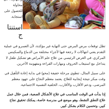
محاولة
للحصول على
استجابة.
استنتا
ج
تظل توقعات مرض المرض حتى النهاية غير مؤكدة، لأن العسرو في عملية
التقدم يعني انتهاكات لا رجعة فيها لأجزاء مختلفة من الدماغ والسكينس
المركزي. في الغرض الرئيسي من علاج علم الأمراض هو تشكيل طفل لا
يتداخل مع استيعاب الحروف ومهارات القراءة ومفهومة الآخرين.
على سبيل المثال، تنطوي مرحلة خفيفة (محو) في بداية إعادة التأهيل في
وقت مبكر نتيجة إيجابية للعلاج. يعتمد معظم النجاح على جهود معظم
المرضى، ودعم الأقارب والأقارب، الخلفية النفسية الاجتماعية.
إذا بدأت في الوقت المناسب في علاج الأشكال الصعبة، فمن خلال عمل
علاج النطق النشط، وهو موضع في مدرسة خاصة، يمكنك تحقيق نجاح
كبير، وتحسين الكلام بشكل كبير.