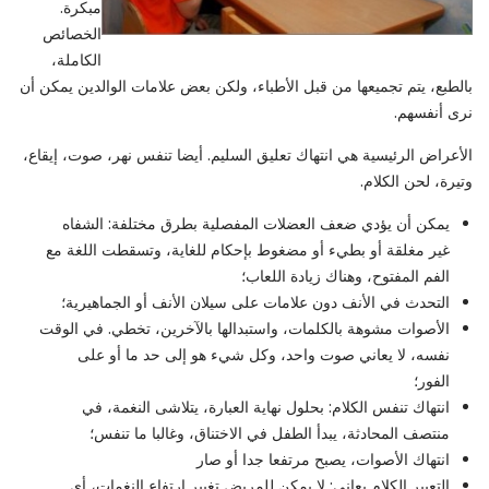
مبكرة.
الخصائص
الكاملة،
بالطبع، يتم تجميعها من قبل الأطباء، ولكن بعض علامات الوالدين يمكن أن
نرى أنفسهم.
الأعراض الرئيسية هي انتهاك تعليق السليم. أيضا تنفس نهر، صوت، إيقاع،
وتيرة، لحن الكلام.
يمكن أن يؤدي ضعف العضلات المفصلية بطرق مختلفة: الشفاه
غير مغلقة أو بطيء أو مضغوط بإحكام للغاية، وتسقطت اللغة مع
الفم المفتوح، وهناك زيادة اللعاب؛
التحدث في الأنف دون علامات على سيلان الأنف أو الجماهيرية؛
الأصوات مشوهة بالكلمات، واستبدالها بالآخرين، تخطي. في الوقت
نفسه، لا يعاني صوت واحد، وكل شيء هو إلى حد ما أو على
الفور؛
انتهاك تنفس الكلام: بحلول نهاية العبارة، يتلاشى النغمة، في
منتصف المحادثة، يبدأ الطفل في الاختناق، وغالبا ما تنفس؛
انتهاك الأصوات، يصبح مرتفعا جدا أو صار
التعبير الكلام يعاني: لا يمكن للمريض تغيير ارتفاع النغمات، أي