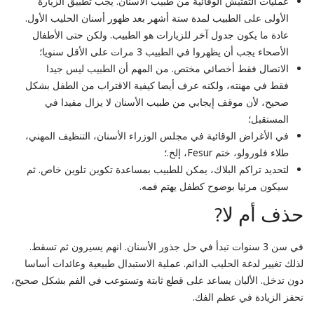
عمليات التفتيش الوقائية من طبيب الأسنان. يجب تطبيق الزيارة
الأولى على الطبيب لمدة ستة أشهر بعد ظهور أسنان الحليب الأول.
عادة ما يكون جدول آخر للزيارات هو الطبيب. ولكن حتى الأطفال
الأصحاء يجب أن يظهروا في الطبيب 3 مرات على الأقل سنويا؛
الاتصال فقط أخصائي مختص. من المهم أن الطبيب ليس جيدا
فقط في مهنته، ولكنه عرف أيضا كيفية الاقتراب من الطفل بشكل
صحيح، لأن موقف إيجابي من طبيب الأسنان لا يزال مفيدا في
المستقبل؛
في الأغراض الوقائية في مجلس الوزراء الأسنان، التنظيف المهني،
طلاء فلورولو، ختم Fesur، إلخ.؛
لتحديد تراكم البلاك، يمكن للطبيب بمساعدة تكوين تلوين خاص. ثم
سيكون مرئيا بوضوح كطفل يهتم فمه.
حذف أم لا?
في سن 3 سنوات تبدأ في حل جذور الأسنان. انهم يسيرون ثم تسقط.
لذلك تغيير لدغة الحليب الدائم. عملية الاستبدال طبيعية وعائدات أساسا
دون تدخل. الألبان يساعد على قطع ثابتة وتستوعب في الفم بشكل صحيح،
تحفز الزيادة في عظم الفك.