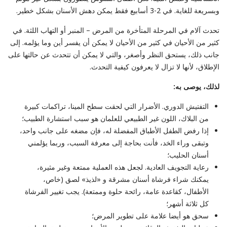
وبسريعة للغاية. في 2-3 أسابيع فقط يمكن دهش الأسنان بشكل خطير.
تحدث آلام في المرحلة المتأخرة من المرض – المنبر أو التهاب اللثة. في
كثير من الأحيان في كثير من الأحيان لا يمكن أن يفسر أين وما يؤلمه. إلى
جانب ذلك، يستحق النظر وأصغر، والتي لا يمكن أن تتحدث عن حالتها على
الإطلاق، لأنها لا تزال لا يعرفون كيفية التحدث.
لذلك، يوصى به:
التفتيش الدوري. الأضرار التي لحقت سطح المينا، تراكمات كبيرة
من البلاك، اللون غير الطبيعي للعلمان هو سبب استشارة الطبيب؛
إذا رفض الطفل الأطباق المفضلة له، فإن مضغه على جانب واحد،
وتبقى وراء الخد، فأنت بحاجة إلى معرفة السبب، وربما يؤلمني
أسنان الحليب؛
رعاية التجويف العادية. لجعل هذه العملية ممتعة وغير مثيرة،
يمكنك شراء فرشاة أسنان مشرقة و «لذيذ» لصق (خاص،
الأطفال، كقاعدة عامة، رائحة حلوة وممتعة). يجب تغيير الفرشاة
كل ثلاثة أشهر؛
سحق هو أيضا علامة على تطوير المرض؛