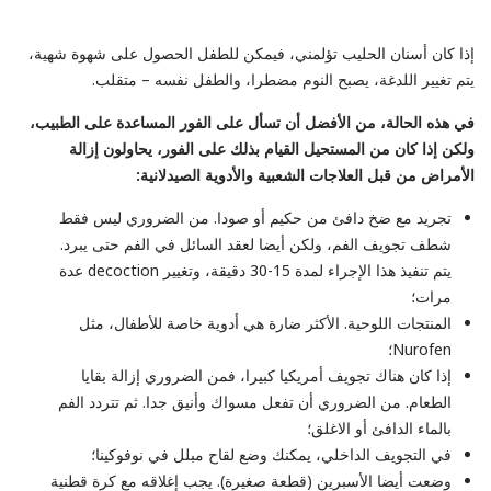
إذا كان أسنان الحليب تؤلمني، فيمكن للطفل الحصول على شهوة شهية،
يتم تغيير اللدغة، يصبح النوم مضطرا، والطفل نفسه – متقلب.
في هذه الحالة، من الأفضل أن تسأل على الفور المساعدة على الطبيب،
ولكن إذا كان من المستحيل القيام بذلك على الفور، يحاولون إزالة
الأمراض من قبل العلاجات الشعبية والأدوية الصيدلانية:
تجريد مع ضخ دافئ من حكيم أو صودا. من الضروري ليس فقط
شطف تجويف الفم، ولكن أيضا لعقد السائل في الفم حتى يبرد.
يتم تنفيذ هذا الإجراء لمدة 15-30 دقيقة، وتغيير decoction عدة
مرات؛
المنتجات اللوحية. الأكثر ضارة هي أدوية خاصة للأطفال، مثل
Nurofen؛
إذا كان هناك تجويف أمريكيا كبيرا، فمن الضروري إزالة بقايا
الطعام. من الضروري أن تفعل مسواك وأنيق جدا. ثم تتردد الفم
بالماء الدافئ أو الاغلق؛
في التجويف الداخلي، يمكنك وضع لقاح مبلل في نوفوكينا؛
وضعت أيضا الأسبرين (قطعة صغيرة). يجب إغلاقه مع كرة قطنية