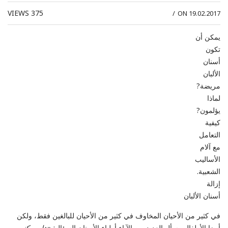
VIEWS
375
/
ON 19.02.2017
يمكن أن
تكون
أسنان
الألبان
مريضة?
لماذا
يؤلمون?
كيفية
التعامل
مع آلام
الأساليب
الشعبية.
إزالة
أسنان الألبان
في كثير من الأحيان المخاوف في كثير من الأحيان للبالغين فقط، ولكن
أيضا الأطفال. يسأل العديد من الآباء أطباء الأسنان السؤال: «
هل يمكنهم