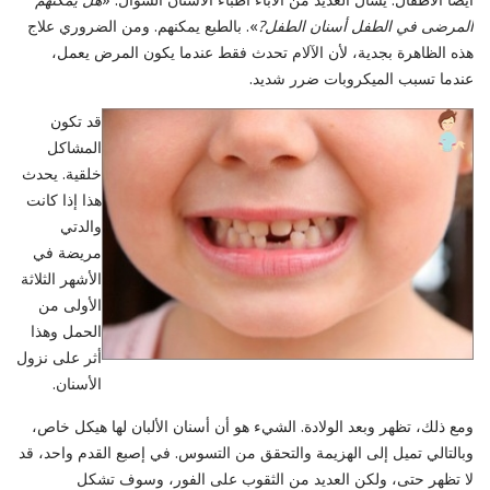
المرضى
في الطفل
أسنان الطفل
?
». بالطبع يمكنهم. ومن الضروري علاج
هذه الظاهرة بجدية، لأن الآلام تحدث فقط عندما يكون المرض يعمل،
عندما تسبب الميكروبات ضرر شديد.
قد تكون
المشاكل
خلقية. يحدث
هذا إذا كانت
والدتي
مريضة في
الأشهر الثلاثة
الأولى من
الحمل وهذا
أثر على نزول
الأسنان.
ومع ذلك، تظهر وبعد الولادة. الشيء هو أن أسنان الألبان لها هيكل خاص،
وبالتالي تميل إلى الهزيمة والتحقق من التسوس. في إصبع القدم واحد، قد
لا تظهر حتى، ولكن العديد من الثقوب على الفور، وسوف تشكل