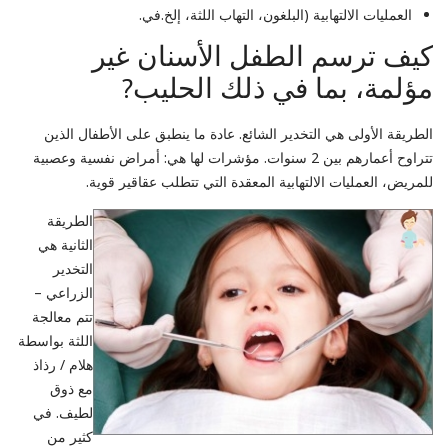
العمليات الالتهابية (البلغون، التهاب اللثة، إلخ.في.
كيف ترسم الطفل الأسنان غير
مؤلمة، بما في ذلك الحليب?
الطريقة الأولى هي التخدير الشائع. عادة ما ينطبق على الأطفال الذين
تتراوح أعمارهم بين 2 سنوات. مؤشرات لها هي: أمراض نفسية وعصبية
للمريض، العمليات الالتهابية المعقدة التي تتطلب عقاقير قوية.
الطريقة
الثانية هي
التخدير
الزراعي –
تتم معالجة
اللثة بواسطة
هلام / رذاذ
مع ذوق
لطيف. في
كثير من