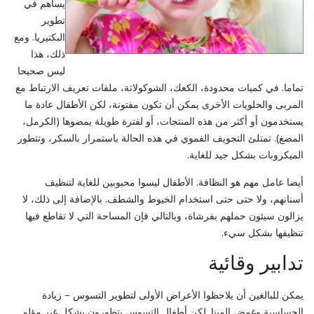
يساهم في
تطوير
البكتيريا. ومع
ذلك، هذا
ليس صحيحا
تماما. في كميات محدودة، الكعك، الشوكولاتة، ملفات تعريف الارتباط مع
المربى والحلويات الأخرى يمكن أن تكون مفتونة، لكن الأطفال عادة ما
يستخدمون أو أكثر من هذه المنتجات، أو لفترة طويلة يمضوها (الكرمل،
المضغ). تمتلئ التجويف الفموي في هذه الحالة باستمرار بالسكر، وتتطور
الميكروبات بشكل جيد للغاية.
أيضا عامل مهم هو النظافة. الأطفال ليسوا محبوبين للغاية لتنظيف
أسنانهم، ولا حتى حتى استخدام الخيوط والشطف. بالإضافة إلى ذلك، لا
يزالون سيئون حملهم بفرشاة، وبالتالي فإن المساحة التي لا تقاطع فيها
تنظيفها بشكل سيء.
تدابير وقائية
يمكن للبالغين أن يلاحظوا الأعراض الأولى لتطوير التسوس – زيادة
الحساسية وغمض المينا. لكن أطفال التسوس يتطورون بشكل غير مؤلم