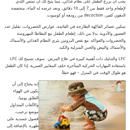
يجب أن يزرع الطفل على نظام غذائي، مما يتيح لك أن تمتص الثدي
لإطعام واحد فقط من 7 إلى 10 دقائق، وبعد عرضه له الماء، منخفضة
الدهون كفير، decoction من رودهة أو كومبوت.
تمكين عصائر الفاكهة الطازجة في القائمة، عوارض الخضروات، تقليل عدد
العصور والأدوية. بدلا من ذلك، إطعام الطفل مع البطاطا المهروسة
والخضروات والفواكه. مع نقص البروتين يثري النظام الغذائي والأسماك
والأسماك والبيض والجبن المنزلية والكبد.
LFC والتدليك ذات أهمية كبيرة في علاج المرض. سوف تسمح لك LFC
باستعادة المهارات الحركية المتأخرة خلف المعايير العمرية. إذا كان الطفل
هو طوال الوقت في المنزل – فهو خطأ.
إنه يحتاج إلى أن
يكون في الهواء
الطلق يوميا،
والألعاب المتداول
موضع ترحيب،
فصول جسدية على
ظهرة. بالإضافة إلى