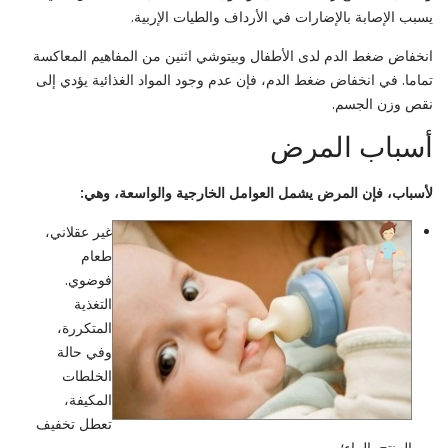
يسبب الإصابة بالإضارات في الأرداف والطيات الإربية.
انخفاض ضغط الدم لدى الأطفال وبيتوشي اثنين من المفاهيم المعاكسة
تماما. في انخفاض ضغط الدم، فإن عدم وجود المواد الغذائية يؤدي إلى
نقص وزن الجسم.
أسباب المرض
لأسباب، فإن المرض يشمل العوامل الخارجية والواسعة، وهي:
غير عقلاني،
طعام
فوضوي.
التغذية
المتكررة،
وفي حالة
الخلطات
المكيفة،
تعطل تخفيف
المنتج بالماء؛