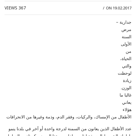
VIEWS
367
/
ON 19.02.2017
جدارية –
مرض
السنة
الأولى
من
الحياة،
والتي
لوحظت
زيادة
الوزن.
غالبا ما
يعاني
هؤلاء
الأطفال من الإمساك، والركيات، وفقر الدم، وذمة وغيرها من الانحرافات
عدد الأطفال الذين يعانون من السمنة لدرجة واحدة أو آخر في بلدنا ينمو
باطراد. الشروط المسبقة لظهور طفل من هذا المرض، كمظفي، العوامل