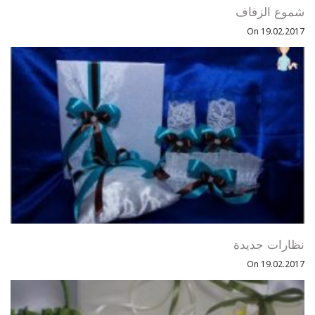
شموع الزفاف
On 19.02.2017
نظارات جديدة
On 19.02.2017