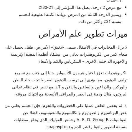
11-20٪؛
مع مرض 2 درجة، يصل هذا المؤشر إلى 21-30٪؛
ويتميز الدرجة الثالثة من المرض بزيادة الكتلة الطبيعية للجسم
بنسبة 31٪ وأكثر من ذلك.
ميزات تطوير علم الأمراض
لا يزال المخابرات في الأطفال يسمى «
دقيق
» الأمراض. طفل يحصل على
طعام كبير من الكربوهيدرات يعاني من استنفاد أنظمة المعدة الإنزيمية
والأجهزة الداخلية الأخرى – البنكرياس والكبد والأمعاء.
الكربوهيدرات تعزز اختيار هرمون الأنسولين جنبا إلى جنب مع تسريع
توليف الدهون، مما يؤدي إلى ترسب الدهون المفرط تحت جلد البطن
والوركين والذراعين والساقين والذقن و T.د. مع نقص في نظام غذائي
البروتين، هناك وذمة في العمر والمراعي الأنسجة مع انتهاك مرونته.
إذا لم يحصل الطفل عمليا على الخضروات واللحوم، فإن الجسم يعاني من
نقص البوتاسيوم والصوديوم والكالسيوم والمغنيسيوم، فضلا عن
الفيتامينات A، E، D، Group B وحمض الفوليك، الذي يخلق متطلبات
مسبقة لتطوير راهيتا وفشر الدم و spaphyphilia.