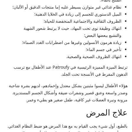
نظام غذائي غير متوازن يسيطر عليه إما منتجات الدقيق أو الألبان؛
الميل الدستوري للجسم إلى زيادة في الخلايا الدهنية؛
الظروف الثقافية والاجتماعية المنخفضة للحياة؛
انتهاك وظيفة نوى تحت المهاد، حيث لا يرتبط شعور الشهية
والتشبع ببعضها البعض؛
زيادة هرمون الأنسولين وغيرها من اضطرابات الغدد الصماء؛
تأخير في جسم الماء؛
انتهاك الظروف الصحية والصحية.
ترتبط الميزة المميزة الرئيسية في Patroufy عند الأطفال مع ترسب
الدهون المفرط في الأنسجة تحت الجلد.
هؤلاء الأطفال ليسوا مثبتين بشكل معتدل وإخمادهم، لديهم بشرة شاحبة
وصدر واسعة وعنق قصير وشفرات ضيقة وأشكال الجسم المستديرة.
مرونة ونبرة العضلات غير كافية، طفل صغير هو بطيء وعمر.
علاج المرض
بالطبع، أول شيء يجب القيام به مع هذا المرض هو ضبط النظام الغذائي.