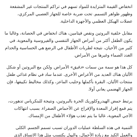
انخفاض القيمة المتزايدة للمواد تسهم في تراكم المنتجات غير المشفعة
وظهور ظواهر التسمم. تحت ضربة خاصة للجهاز العصبي المركزي،
عضلات الهيكل العظمي والأجهزة الداخلية.
مقابل خلفية البروتين ونقص فيتامين، هناك انخفاض في الحصانة، وغالبا ما
يكون الطفل أكثر من أمراض الجهاز التنفسي والفيروسية والمعوية. في
كثير من الأحيان، نتيجة لطربات الأطفال في الرضع هي الحساسية والحدام
الغدد الصماء وغيرها من الأمراض.
كل هذا هو سمة من سمات «
دقيق
» الأمراض. ولكن مع البروتين أو شكل
الألبان هناك العديد من الأعراض الأخرى. عندما ساد في نظام غذائي طفل
منتجات الألبان، البقرة بأكملها وحليب الماعز، وكذلك مخاليط تكييفها، فإن
الجهاز الهضمي يعاني أولا.
يرتبط حمض الهيدروكلوريك الحرة بالبروتين، ونتيجة للبنكرياس تدهورت،
يتم قمع إفراز المعدة والإفراج عن الأحماض الصفراء. بسبب انتهاكات
الآجي المعوية، غالبا ما يتم تعذب هؤلاء الأطفال من الإمساك.
التنمية في هذه السلطة عمليات الدوران تسبب تسمم الجسم. الكلى
والعمل الكبد مع زيادة الأحمال، والبول يكتسب مثل هذا الاتساق الذي