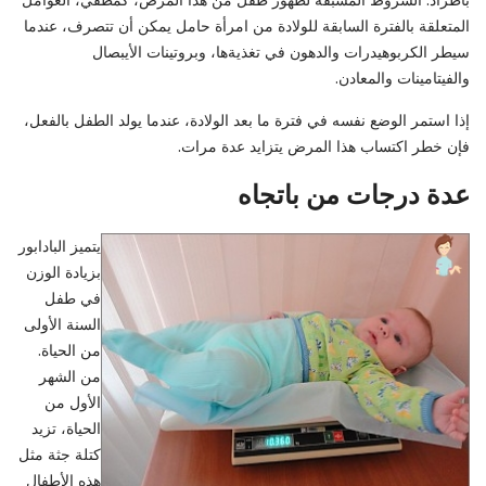
المتعلقة بالفترة السابقة للولادة من امرأة حامل يمكن أن تتصرف، عندما
سيطر الكربوهيدرات والدهون في تغذيةها، وبروتينات الأيبصال
والفيتامينات والمعادن.
إذا استمر الوضع نفسه في فترة ما بعد الولادة، عندما يولد الطفل بالفعل،
فإن خطر اكتساب هذا المرض يتزايد عدة مرات.
عدة درجات من باتجاه
يتميز البادابور
بزيادة الوزن
في طفل
السنة الأولى
من الحياة.
من الشهر
الأول من
الحياة، تزيد
كتلة جثة مثل
هذه الأطفال