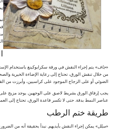
ال
تح
تم
قص
من
ال
ا
«
جاف
» يتم إجراء النقش في ورقة سكرابوكينغ باستخدام الإستن
من خلال تنقش الورق، تحتاج إلى رعاية الإضاءة الخيرية والصحي
الضوئي أو على الزجاج الموجود على كراسيين، وأبرزت من القا
يجب إرفاق الورق بشريط لاصق على الوجهين. يوجد مزيج عل
عناصر النمط بدقة. حتى لا تكسر قاعدة الورق، تحتاج إلى العم
طريقة ختم الرطب
«
مبلل
» يمكن إجراء النقش بأيديهم. نبدأ بحقيقة أنه من الضرور