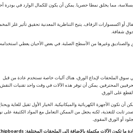
تتم ذابت جزيئات مسحوق Motley وانتشرت بسلاسة، مما يخلق نمطا حصريا. يمكن أن يكون للكمال الوارد في بودرة 
ل أو اكسسوارات الزفاف. يتيح التناظرية المعدنية تحقيق تأثير غلز المخمل
وق شفافة.
ديق والصناديق وغيرها من الأسطح الصلبة. في بعض الأحيان يعطي استخدامه
 سوق الملحقات لإبداع الورق، هناك آليات خاصة تستخدم عادة من قبل
حرفيين المحترفين. يمكن أن توفر هذه الآلات في وقت واحد تقنيات النقش
لقطع على الورق.
كن أن تكون الأجهزة الكهربائية والميكانيكية. الخيار الأول ثقيل للغاية ويحتا
در ثابت للتغذية، لكنه يجعل من الممكن التعامل مع المواد الكثيفة على نو
جلود أو الورق المقوى.