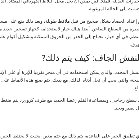
خيارات البديلة. فمثلا,
فين
يمكن أن يحل محل البلاط الكهربائي المعتاد، الذ
سنت إلى الحالة المرغوبة.
 إعداد الحصاد بشكل صحيح من قبل ملاقط طويلة، وبعد ذلك يقع على مسا
يرة من السطح الساخن. أيضا هناك خيار لاستخدامه كجهاز تسخين حديد م
تظم. في أي خيار، تحتاج إلى الحذر من الحروق الممكنة وتشكيل أكوام عل
ورق.
لنقش الجاف: كيف يتم ذلك?
سل المحدد، والذي يمكن استخدامه في أي متجر تقريبا للإبرة أو على الإنت
حة، والتي يجب أن تحل أدناه. لذلك، مع يديك، يتم صنع هذه الأنماط على 
ع.
ى سطح زجاجي، وبمساعدة القلم (عصا الحديد مع طرف كروي)، يتم ضغط 
ل بصبر وبجد.
ي تطبيق الحبر على القاعدة، يتم ذلك مع ختم معين. بحيث لا يختلط الحبر،