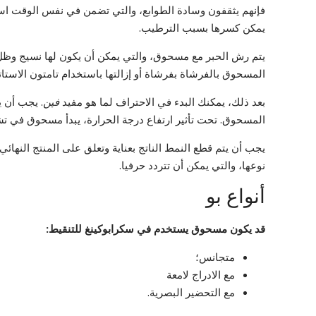
فإنهم يثقفون وسادة الطوابع، والتي تضمن في نفس الوقت استل
يمكن كسرها بسبب الترطيب.
يتم رش الحبر مع مسحوق، والتي يمكن أن يكون لها نسيج وظل
المسحوق بالفرشاة بفرشاة أو إزالتها باستخدام تامتون الاستاتي
بعد ذلك، يمكنك البدء في الاحتراف لما هو مفيد
فين
المسحوق. تحت تأثير ارتفاع درجة الحرارة، يبدأ مسحوق في تشك
يجب أن يتم قطع النمط الناتج بعناية وتعلق على المنتج النها
نوعها، والتي يمكن أن تتردد حرفيا.
أنواع بو
قد يكون مسحوق يستخدم في سكرابوكينغ للتنقيط:
متجانس؛
مع الادراج لامعة
مع التحضير البصرية.