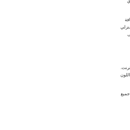
ي
فة
نزلي
ى
رنت.
اللون
جميع