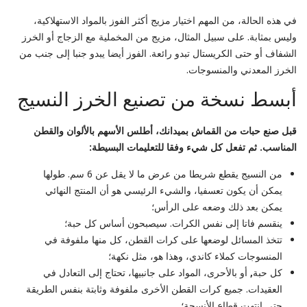
في هذه الحالة، من المهم اختيار مزيج أكثر الفوز بالمواد الاستهلاكية،
وليس بمثابة. على سبيل المثال، مزيج من المخملية مع الزجاج أو الخرز
الشفاف أو حتى الكريستال تبدو رائعة. الفوز أيضا يبدو جنبا إلى جنب من
الخرز المعدني والمنسوجات.
أبسط نسخة من تصنيع الخرز النسيج
قبل صنع حبات من القماش بميدانك، أطلس الأسهم بالألوان والقطن
المناسب. ثم تفعل كل شيء وفقا للتعليمات البسيطة:
من النسيج يقطع شريطا من عرض ما لا يقل عن 6 سم. طولها
يمكن أن يكون تعسفيا، والشيء الرئيسي هو أن المنتج النهائي
يمكن بعد ذلك وضعه على الرأس؛
ينقسم فاتا إلى نفس الكرات. سيصبحون أساس كل حبة؛
تتخذ المسائل لوضعها على كرات القطن، كل منها ملفوفة في
المنسوجات كملاء كاندي، وهذا هو، مثل نكهة؛
كل حبة
,
أو بالأحرى، المواد على جانبيها، تحتاج إلى التعادل في
العقيدات. جميع كرات القطن الأخرى ملفوفة وثابتة بنفس الطريقة
حتى انتهت قطاع الأنسجة؛