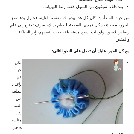
بعد ذلك، سيكون من السهل فقط ربط النهايات.
من حيث المبدأ، إذا كان كل هذا يبدو لك معقدة للغاية، فحاول بدء صنع
الخرز، مغطاة بشكل فردي بالقطعة. للقيام بذلك، سوف تحتاج إلى قلم
رصاص لاصق، ولوحات نسيج مستطيلة، حبات أنفسهم، إبر الحياكة
والمقص.
مع كل الخير، عليك أن تفعل على النحو التالي:
لكل
حبات،
قم
بإعداد
قطعة
من
القما
ش
مناسب
ة في