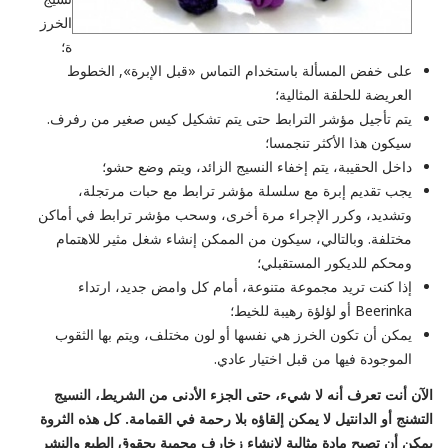
الخرز
ة؛
على خفض المسألة باستخدام التماس «قبل الإبرة», الخطوط
العريضة للحلقة المثالية؛
يتم تأجيل مؤشر الترابط حتى يتم تشكيل كيس صغير من رفرف.
سيكون هذا الأكثر تنجمسا؛
داخل الحقيبة، يتم إخفاء النسيج الزائد، ويتم وضع حشو؛
يجب تقديم إبرة مع سلسلة مؤشر ترابط مع حبات مرتجلة،
وتشديد، وكرر الإجراء مرة أخرى، وسحب مؤشر ترابط في أماكن
مختلفة. وبالتالي، سيكون من الممكن إنشاء شغل مثير للاهتمام
ومحكم للديكور المستقبلي؛
إذا كنت تريد مجموعة متنوعة، أمام كل وامض جديد، ارتداء
Beerinka أو لؤلؤة رهيبة للخيط؛
يمكن أن تكون الخرز هي نفسها أو لون مختلف، ويتم بها الثقوب
الموجودة فيها من قبل اختيار عادي.
الآن أنت تعرف أنه لا شيء، حتى الجزء الأدنى من الشريط، النسيج
التشنج أو الدانتيل لا يمكن إلقاؤه بلا رحمة في القمامة. كل هذه الثروة
يمكن أن تصبح مادة مثالية لإنشاء زخارف محمية بحقوق الطبع والنشر