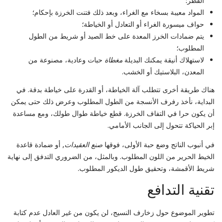
القطر؛
المواد معيبة بسخاء مع الغراء، وبعد ذلك فتنت الخرزة بإحكام؛
حواف ميسورة الغراء أو التعادل أو الخياطة؛
يتم ضمادات الخرز المعدة على خط الصيد أو شريط من الطول
المطلوب؛
لاستهلاك أنيقة يمكنك البديلة
مغطاة
حبات وعادية، مصنوعة من
المعدن، البلاستيك أو الخشب.
هناك طريقة أخرى تتطلب آلة الخياطة، أو القدرة على خياطة بدقة. في
البداية، نأخذ رفرف الأنسجة من الطول المطلوب وعرض ذلك حتى يمكن
أن يكون حرا في التفاف الخرزة. قطع خياطة طوال طولك، ومع مساعدة
إبر الحياكة تتحول إلى الجانب الأمامي.
في أنبوب الناتج وضع حبة الأولى، فوقها
صنع العقيدات
, أو ضمادة قاعدة
الخيط الحرير من اللون المطلوب. وبالمثل، من الضروري التدفق إلى نهاية
شريط الأقمشة، وتحقيق طول الديكور المطلوب.
تقنية التدافع
تطوير الموضوع حول زخارف النسيج، لن يكون من غير العادل عدم كتابة