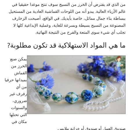
من الذي قد يفترض أن الخرز من النسيج سوف تنتج موعدا حقيقيا في
عالم الأزياء العالية. يبدو أنه من اللوحات القماشية العادية من المستحيل
ببساطة بناء جمال مماثل، خاصة بأيديك. في الواقع، أصبحت الزخارف
المصنوعة من النسيج بسيطة وبسرعة للغاية، وعملية الإبداعية كلها لا
تجلب أي شيء سوى المتعة والفرح من النتيجة النهائية.
ما هي المواد الاستهلاكية قد تكون مطلوبة?
يمكن صنع
الخرز من
القماش
بميدانها حرفيا
من أي
رفرف غير
ضروري،
والسنوات
التي تحتلها
مكان في
صندوق العمل أو صندوق أو خزانة ملابس.