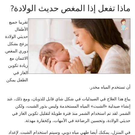
ماذا تفعل إذا المغص حديث الولادة?
تقريبا جميع
الأطفال
حديثي الولادة
يزعج بشكل
دوري المغص.
الائتمان مع
زيادة تكوين
الغاز في
الطفل يمكن
أن تستخدم المياه مخدر.
يباع هذا العلاج في الصيدليات في شكل شاي قابل للذوبان، ومع ذلك، عند
إنشاء صيدلية «
الشبت
» المياه المستخدمة وليس بذور الشبت، ولكن
الشمر. لقد تم استخدام الشمر منذ فترة طويلة لتقليل تكوين الغاز في
حديثي الولادة، وتحسين الرضاعة في الأمهات، وكخفارة مهدئة.
في المنزل، يمكنك أيضا طهي مياه دوبي. وسيتم استخدام الشبت. لإعداد