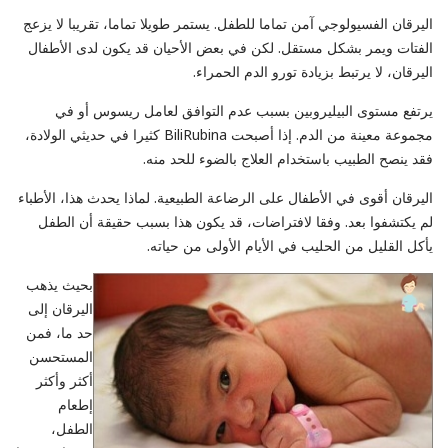
اليرقان الفسيولوجي آمن تماما للطفل. يستمر طويلا تماما، تقريبا لا يزعج
الفتات ويمر بشكل مستقل. لكن في بعض الأحيان قد يكون لدى الأطفال
اليرقان، لا يرتبط بزيادة تورو الدم الحمراء.
يرتفع مستوى البيليروبين بسبب عدم التوافق لعامل ريسوس أو في
مجموعة معينة من الدم. إذا أصبحت BiliRubina كثيرا في حديثي الولادة،
فقد ينصح الطبيب باستخدام العلاج بالضوء للحد منه.
اليرقان أقوى في الأطفال على الرضاعة الطبيعية. لماذا يحدث هذا، الأطباء
لم يكتشفوا بعد. وفقا لافتراضات، قد يكون هذا بسبب حقيقة أن الطفل
يأكل القليل من الحليب في الأيام الأولى من حياته.
بحيث يذهب
اليرقان إلى
حد ما، فمن
المستحسن
أكثر وأكثر
إطعام
الطفل،