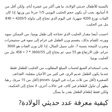
بالنسبة للأطفال حديثي الولادة، ما هي أكثر من عشرة أيام، ولكن أقل من
6 أسابيع، يجب أن يكون حجم الحليب اليومي 1/5 جزءا من وزنها. إذا كان
الفتات توزع 4200 شهريا، في اليوم الذي تحتاج إلى تناوله 4200/5 = 840
مل من الحليب.
احسب أيضا مقدار الحليب الذي تحتاجه إلى طفل يوميا، من الممكن نموه
ووزنه. للقيام بذلك، ينقسم وزن الطفل في غرام إلى نموه في سنتيمترات
وضرب النتيجة بنسبة 7. على سبيل المثال، إذا كان وزن الفتات هو 3600
جرام، فإن الارتفاع هو 55 سم، ثم يحتاج إلى 3600/55 * 7 = 458 مل من
الحليب يوميا.
يجب استخدام الصيغ لحساب المبلغ المطلوب من الحليب للطفل فقط
عندما يكون الطفل عديم الزي، في كثير من الأحيان متقلبة، القذائف
الصغيرة (أقل من ثلاث مرات في اليوم)، pisses (أقل من 15 مرة)، ر.هيا.
يظهر أن تناول الطعام غير كاف. في حالات أخرى، لا تحتاج إلى الحكمة،
ولكن فقط إطعام الطفل بقدر ما يسأل.
كيفية معرفة عدد حديثي الولادة?