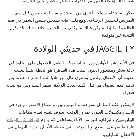
هذه الحالة إعطاء الكثير من الأدوات كما هو مكتوب على الحزمة.
يمكن استخدام مساحة أخرى من استخدام مياه الشبت من قبل أمي
التمريض لتحسين الرضاعة. ومع ذلك، فإنه يستحق تطبيق الشمر في هذه
الحالة وفقط إذا لم يكن هناك ما يكفي من الحليب. خلاف ذلك، قد تكون
النتيجة غير متوقعة.
JAGGILITY في حديثي الولادة
في الأسبوعين الأولين من الحياة، يمكن للطفل الحصول على الجلود في
حالة سكر ومكسور العيون. سبب هذه الظاهرة هو الخطة. ينشأ بسبب
حقيقة أن الأطفال يولدون بمحتوى عال من خلايا الدم الحمراء. عندما يتم
تدمير هذه العجول من قبل الكبد حديث الولادة، يظهر البيليروبين مع صبغة
صفراء.
لا يمكن للكبد التعامل بسرعة مع البيليروبين، والصباغ الأصفر موجود في
الجلد ومكسولات العيون. بمرور الوقت، سوف ينضج نظام مكافآت
البيليروبين واليرقان. كثير من الآباء يتساءلون كم يدوم
اليرقان في الولادة
.
عادة ما يمر في أسبوع أو أسبوعين. في معظم الأحيان يحدث اليرقان في
الأطفال السابقين.