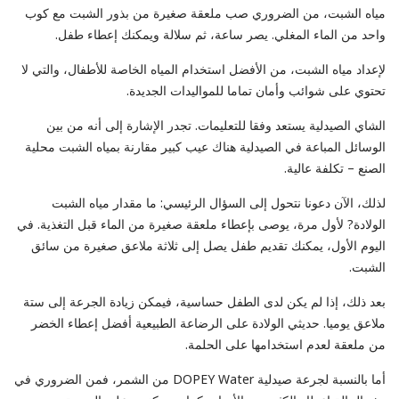
مياه الشبت، من الضروري صب ملعقة صغيرة من بذور الشبت مع كوب
واحد من الماء المغلي. يصر ساعة، ثم سلالة ويمكنك إعطاء طفل.
لإعداد مياه الشبت، من الأفضل استخدام المياه الخاصة للأطفال، والتي لا
تحتوي على شوائب وأمان تماما للمواليدات الجديدة.
الشاي الصيدلية يستعد وفقا للتعليمات. تجدر الإشارة إلى أنه من بين
الوسائل المباعة في الصيدلية هناك عيب كبير مقارنة بمياه الشبت محلية
الصنع – تكلفة عالية.
لذلك، الآن دعونا نتحول إلى السؤال الرئيسي: ما مقدار مياه الشبت
الولادة? لأول مرة، يوصى بإعطاء ملعقة صغيرة من الماء قبل التغذية. في
اليوم الأول، يمكنك تقديم طفل يصل إلى ثلاثة ملاعق صغيرة من سائق
الشبت.
بعد ذلك، إذا لم يكن لدى الطفل حساسية، فيمكن زيادة الجرعة إلى ستة
ملاعق يوميا. حديثي الولادة على الرضاعة الطبيعية أفضل إعطاء الخضر
من ملعقة لعدم استخدامها على الحلمة.
أما بالنسبة لجرعة صيدلية DOPEY Water من الشمر، فمن الضروري في