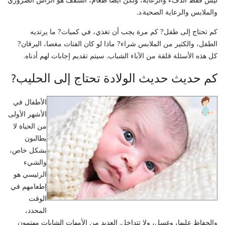
والملابس والرعاية الصحية.د.
كم تحتاج إلى طفل? كم مرة يجب أن تغذي، في كميات? ما يرتديه
الطفل، والكثير من الملابس شراء? ماذا لو كان الفتات مغصا، اليرقان?
كل هذه الأسئلة قلقة من الآباء الشباب. سيتم تقديم إجابات لهم أدناه.
كم حديث حديث الولادة تحتاج إلى الحليب?
الأطفال في
الأشهر الأولى
من الحياة لا
يطالبون
بشكل خاص،
والشيء
الرئيسي هو
إطعامهم في
الوقت
المحدد،
والحفاظ عليها، وغسل، ولا تتداخل. العديد من الأمهات الشابات مهتمون