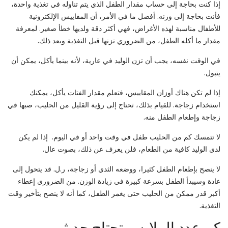
إذا كنت بحاجة إلى حساب مقدار الطفل الذي يتم تناوله في تغذية واحدة،
فأنت بحاجة إلى وزنه. أفضل ما في الأمر، أن المقاييس الإلكترونية
للأطفال مناسبة لهذه الأغراض، فهي أكثر دقة ولديها خطأ صغير. لمعرفة
مقدار ما أكله الطفل، من الضروري تزنها قبل التغذية وبعد ذلك.
في الوقت نفسه، يجب أن تزن الوليد في عارية، لأنه بينما يأكل، يمكن أن
يتبول.
إذا لم تكن هناك أوزان المقاييس، فتعلم مقدار الفتات يأكل، يمكنك
استخدام زجاجة. للقيام بذلك، تحتاج إلى رؤية القليل من الحليب، صبها في
زجاجة وإطعام الطفل منه.
لا تتمسك كم من الحليب طفل في وقت واحد أو في اليوم. إذا لم يكن
لدى الوليد كافية من الطعام، فلن يعرف عن ذلك، بصوت عال.
لا ينصح بإطعام الطفل كثيرا، ووضعه الثدي أو زجاجة، ر.ل. قد يتحول إلى
عادة وسيبدأ الطفل بسرعة كبيرة في زيادة الوزن. من الضروري إعطاء
أكبر قدر ممكن من الحليب حتى يغمر الطفل، كما أنه لا ينصح بتأخير وقت
التغذية.
كم عدد الملابس تحتاج حديثي