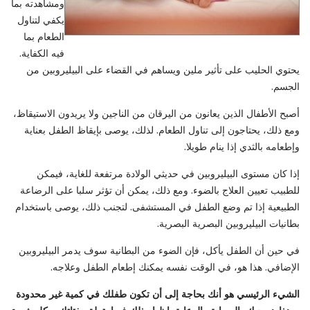
ومشاهدته بما
يكفي لتناول
الطعام بما
فيه الكفاية.
يحتوي الحليب على تأثير ملين ويساهم في القضاء على البيليروبين من
الجسم.
أصبح الأطفال الذين يعانون من اليرقان من الناجين ولا يريدون الاستيقاظ،
ومع ذلك، يحتاجون إلى تناول الطعام. لذلك، يوصى بإيقاظ الطفل بعناية
وإطعامه بالثدي إذا ينام طويلا.
إذا كان مستوى البيليروبين في حديثي الولادة مرتفعة للغاية، فيمكن
للطبيب تعيين العلاج بالضوء. ومع ذلك، يمكن أن تؤثر سلبا على الرضاعة
الطبيعية إذا تم وضع الطفل في المستشفى. لتجنب ذلك، يوصى باستخدام
بطانيات البيليروبين البصرية البصرية.
في حين أن الطفل يأكل، فإن الضوء من البطانية سوف يدمر البيليروبين
الإضافي. هذا هو، في الوقت نفسه يمكنك إطعام الطفل وعلاجه.
الشيء الرئيسي هو أنك بحاجة إلى أن تكون طفلك في كمية غير محدودة