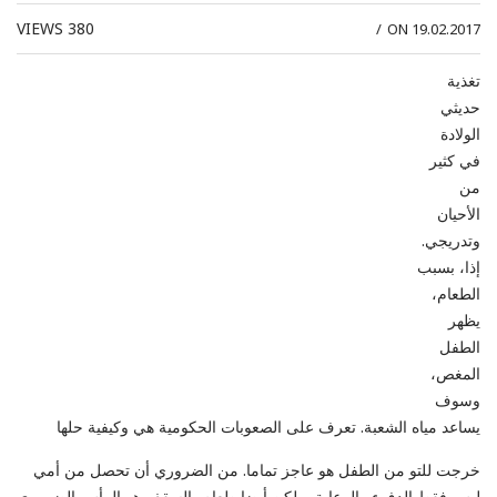
VIEWS
380
/
ON 19.02.2017
تغذية
حديثي
الولادة
في كثير
من
الأحيان
وتدريجي.
إذا، بسبب
الطعام،
يظهر
الطفل
المغص،
وسوف
يساعد مياه الشعبة. تعرف على الصعوبات الحكومية هي وكيفية حلها
خرجت للتو من الطفل هو عاجز تماما. من الضروري أن تحصل من أمي
ليس فقط الدفء والرعاية، ولكن أيضا طعام، السقف هو الرأس الضروري